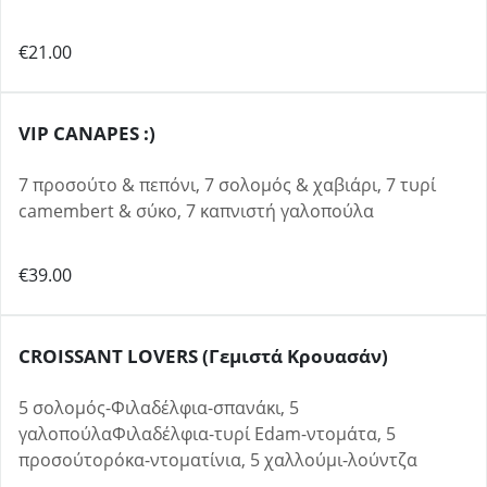
€21.00
VIP CANAPES :)
7 προσούτο & πεπόνι, 7 σολομός & χαβιάρι, 7 τυρί
camembert & σύκο, 7 καπνιστή γαλοπούλα
€39.00
CROISSANT LOVERS (γεμιστά Κρουασάν)
5 σολομός-Φιλαδέλφια-σπανάκι, 5
γαλοπούλαΦιλαδέλφια-τυρί Edam-ντομάτα, 5
προσούτορόκα-ντοματίνια, 5 χαλλούμι-λούντζα