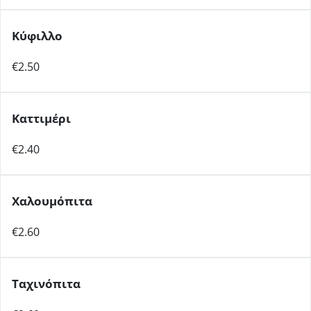
Κύφιλλο
€2.50
Καττιμέρι
€2.40
Χαλουμόπιτα
€2.60
Ταχινόπιτα